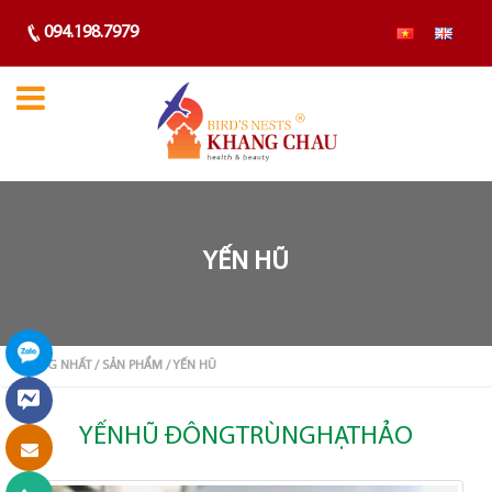
094.198.7979
YẾN HŨ
TRANG NHẤT
/ SẢN PHẨM
/ YẾN HŨ
YẾNHŨ ĐÔNGTRÙNGHẠTHẢO