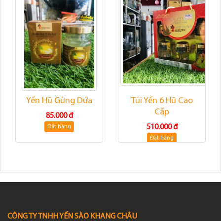
Yến Hũ Gừng Dứa
Túi Yến 6 Hũ Cao
Cấp
85.000 đ
510.000 đ
Đặt hàng
Đặt hàng
CÔNG TY TNHH YẾN SÀO KHANG CHÂU