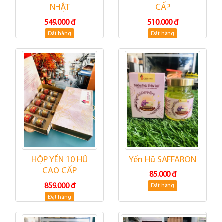
NHẬT
CẤP
549.000 đ
510.000 đ
Đặt hàng
Đặt hàng
HỘP YẾN 10 HŨ
Yến Hũ SAFFARON
CAO CẤP
85.000 đ
859.000 đ
Đặt hàng
Đặt hàng