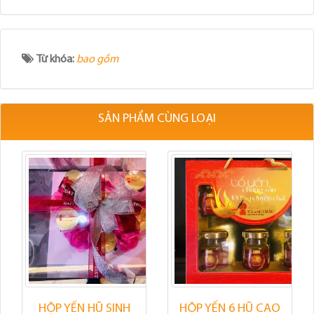
Từ khóa:
bao gồm
SẢN PHẨM CÙNG LOẠI
HỘP YẾN HŨ SINH
HỘP YẾN 6 HŨ CAO