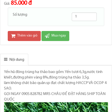
85.000 đ
Giá:
Số lượng
Thêm vào giỏ
Mua ngay
Nội dung
Yến hũ đông trùng hạ thảo bao gồm: Yến tươi 6,3g,nước tinh
khiết,đường phèn vàng 8%,đông trùng hạ thảo 3,5g.
làm không chât bảo quản.sp đạt chất lượng HACCP VÀ OCOP 4
SAO.
GỌI NGAY 0905.828782 MRS CHÂU ĐỂ ĐẶT HÀNG SHIP TOÀN
QUỐC