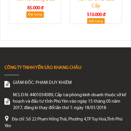
Cấp
85.000 đ
510.000 đ
Đặt hàng
Đặt hàng
CÔNG TY TNHH YẾN SÀO KHANG CHÂU
GIÁM ĐỐC:
PHẠM DUY KHIÊM
M.S.D.N: 4401034589, Cấp tại phòng kinh doanh thuộc sở kế
hoạch và đầu tư tỉnh Phú Yên vào ngày 15 tháng 05 năm
2017, đăng kí thay đổi lần thứ 1: ngày 18/01/2018
Địa chỉ:
Số 22 Phạm Hồng Thái, Phường 4,TP Tuy Hoà,Tỉnh Phú
Yên