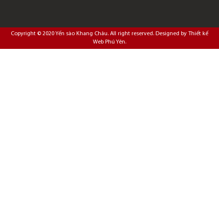
Copyright © 2020
Yến sào Khang Châu
. All right reserved. Designed by
Thiết kế
Web Phú Yên
.