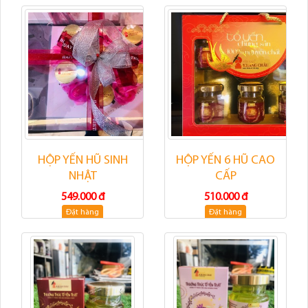
HỘP YẾN HŨ SINH
HỘP YẾN 6 HŨ CAO
NHẬT
CẤP
549.000 đ
510.000 đ
Đặt hàng
Đặt hàng