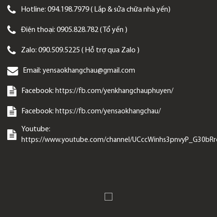
Hotline:
094.198.7979 ( Lắp & sửa chữa nhà yến)
Điện thoại:
0905.828.782 ( Tổ yến )
Zalo:
090.509.5225 ( Hỗ trợ qua Zalo )
Email:
yensaokhangchau@gmail.com
Facebook:
https://fb.com/yenkhangchauphuyen/
Facebook:
https://fb.com/yensaokhangchau/
Youtube:
https://www.youtube.com/channel/UCccWinhs3pnvyP_G30bR