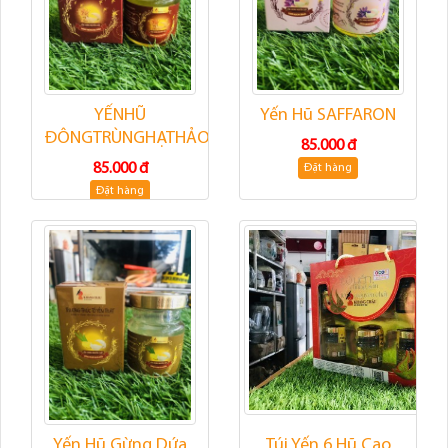
YẾNHŨ
Yến Hũ SAFFARON
ĐÔNGTRÙNGHẠTHẢO
85.000 đ
85.000 đ
Đặt hàng
Đặt hàng
Yến Hũ Gừng Dứa
Túi Yến 6 Hũ Cao