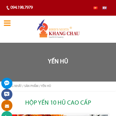
094.198.7979
YẾN HŨ
TRANG NHẤT
/ SẢN PHẨM
/ YẾN HŨ
HỘP YẾN 10 HŨ CAO CẤP