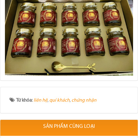
Từ khóa:
liên hệ
,
quí khách
,
chứng nhận
SẢN PHẨM CÙNG LOẠI