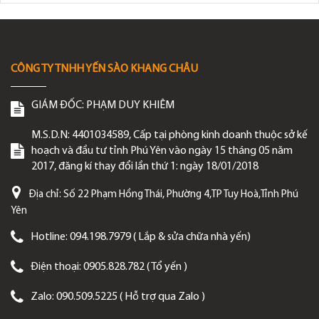
CÔNG TY TNHH YẾN SÀO KHANG CHÂU
GIÁM ĐỐC:
PHẠM DUY KHIÊM
M.S.D.N: 4401034589, Cấp tại phòng kinh doanh thuộc sở kế
hoạch và đầu tư tỉnh Phú Yên vào ngày 15 tháng 05 năm
2017, đăng kí thay đổi lần thứ 1: ngày 18/01/2018
Địa chỉ:
Số 22 Phạm Hồng Thái, Phường 4,TP Tuy Hoà,Tỉnh Phú
Yên
Hotline:
094.198.7979 ( Lắp & sửa chữa nhà yến)
Điện thoại:
0905.828.782 ( Tổ yến )
Zalo:
090.509.5225 ( Hỗ trợ qua Zalo )