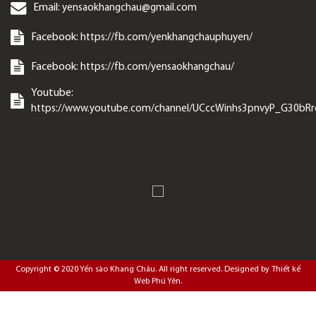
Email:
yensaokhangchau@gmail.com
Facebook:
https://fb.com/yenkhangchauphuyen/
Facebook:
https://fb.com/yensaokhangchau/
Youtube:
https://www.youtube.com/channel/UCccWinhs3pnvyP_G30bR
Copyright © 2020
Yến sào Khang Châu
. All right reserved. Designed by
Thiết kế
Web Phú Yên
.