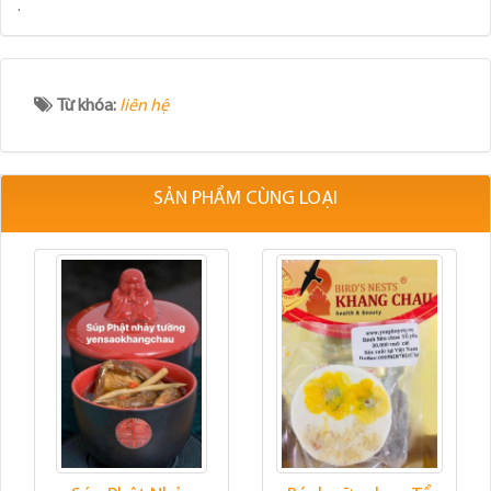
.
Từ khóa:
liên hệ
SẢN PHẨM CÙNG LOẠI