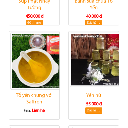
Súp Phật Nhảy
Bánh sữa chua-Tổ
Tường
Yến
450.000 đ
40.000 đ
Đặt hàng
Đặt hàng
Tổ yến chưng với
Yến hủ
Saffron
55.000 đ
Giá:
Liên hệ
Đặt hàng