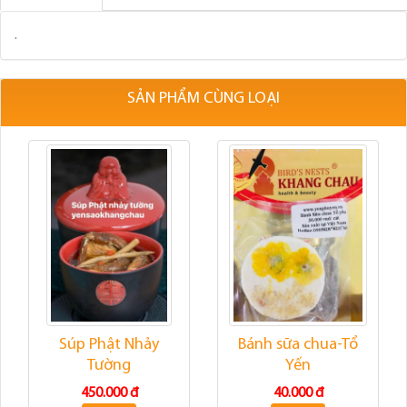
.
SẢN PHẨM CÙNG LOẠI
Súp Phật Nhảy
Bánh sữa chua-Tổ
Tường
Yến
450.000 đ
40.000 đ