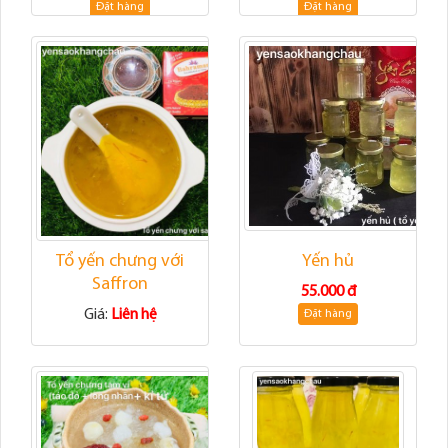
Đặt hàng
Đặt hàng
Tổ yến chưng với
Yến hủ
Saffron
55.000 đ
Giá:
Liên hệ
Đặt hàng