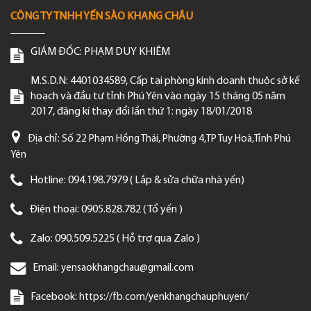
CÔNG TY TNHH YẾN SÀO KHANG CHÂU
GIÁM ĐỐC:
PHẠM DUY KHIÊM
M.S.D.N: 4401034589, Cấp tại phòng kinh doanh thuộc sở kế
hoạch và đầu tư tỉnh Phú Yên vào ngày 15 tháng 05 năm
2017, đăng kí thay đổi lần thứ 1: ngày 18/01/2018
Địa chỉ:
Số 22 Phạm Hồng Thái, Phường 4,TP Tuy Hoà,Tỉnh Phú
Yên
Hotline:
094.198.7979 ( Lắp & sửa chữa nhà yến)
Điện thoại:
0905.828.782 ( Tổ yến )
Zalo:
090.509.5225 ( Hỗ trợ qua Zalo )
Email:
yensaokhangchau@gmail.com
Facebook:
https://fb.com/yenkhangchauphuyen/