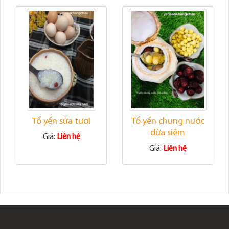
Tổ yến sữa tươi
Tổ yến chung nước
dừa siêm
Giá:
Liên hệ
Giá:
Liên hệ