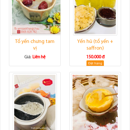
Tổ yến chưng tam
Yến hũ (tổ yến +
vị
saffron)
Giá:
Liên hệ
150.000 đ
Đặt hàng