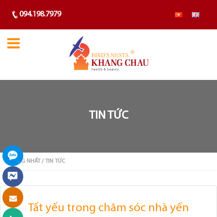
094.198.7979
TIN TỨC
TRANG NHẤT
/ TIN TỨC
Tất yếu trong chăm sóc nhà yến