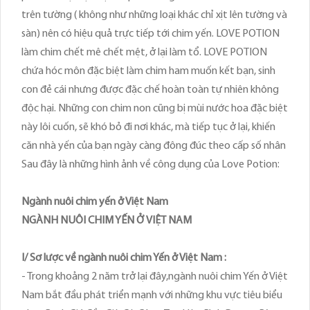
trên tường ( không như những loại khác chỉ xịt lên tường và
sàn) nên có hiệu quả trực tiếp tới chim yến. LOVE POTION
làm chim chết mê chết mệt, ở lại làm tổ. LOVE POTION
chứa hóc môn đặc biệt làm chim ham muốn kết bạn, sinh
con đẻ cái nhưng được đặc chế hoàn toàn tự nhiên không
độc hại. Những con chim non cũng bị mùi nước hoa đặc biệt
này lôi cuốn, sẽ khó bỏ đi nơi khác, mà tiếp tục ở lại, khiến
căn nhà yến của bạn ngày càng đông đúc theo cấp số nhân
Sau đây là những hình ảnh về công dụng của Love Potion:
Ngành nuôi chim yến ở Việt Nam
NGÀNH NUÔI CHIM YẾN Ở VIỆT NAM
I/ Sơ lược về ngành nuôi chim Yến ở Việt Nam :
- Trong khoảng 2 năm trở lại đây,ngành nuôi chim Yến ở Việt
Nam bắt đầu phát triển mạnh với những khu vực tiêu biểu