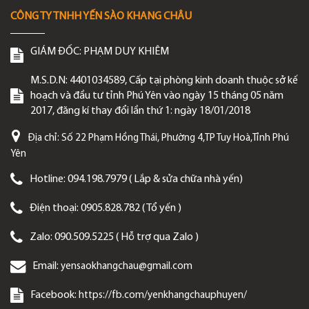
CÔNG TY TNHH YẾN SÀO KHANG CHÂU
GIÁM ĐỐC:
PHẠM DUY KHIÊM
M.S.D.N: 4401034589, Cấp tại phòng kinh doanh thuộc sở kế
hoạch và đầu tư tỉnh Phú Yên vào ngày 15 tháng 05 năm
2017, đăng kí thay đổi lần thứ 1: ngày 18/01/2018
Địa chỉ:
Số 22 Phạm Hồng Thái, Phường 4,TP Tuy Hoà,Tỉnh Phú
Yên
Hotline:
094.198.7979 ( Lắp & sửa chữa nhà yến)
Điện thoại:
0905.828.782 ( Tổ yến )
Zalo:
090.509.5225 ( Hỗ trợ qua Zalo )
Email:
yensaokhangchau@gmail.com
Facebook:
https://fb.com/yenkhangchauphuyen/