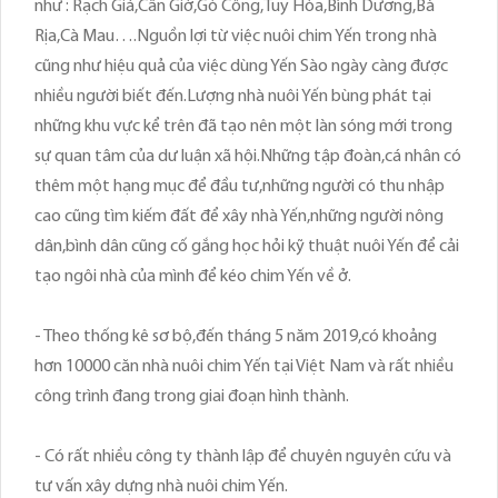
như : Rạch Giá,Cần Giờ,Gò Công,Tuy Hòa,Bình Dương,Bà
Rịa,Cà Mau….Nguồn lợi từ việc nuôi chim Yến trong nhà
cũng như hiệu quả của việc dùng Yến Sào ngày càng được
nhiều người biết đến.Lượng nhà nuôi Yến bùng phát tại
những khu vực kể trên đã tạo nên một làn sóng mới trong
sự quan tâm của dư luận xã hội.Những tập đoàn,cá nhân có
thêm một hạng mục để đầu tư,những người có thu nhập
cao cũng tìm kiếm đất để xây nhà Yến,những người nông
dân,bình dân cũng cố gắng học hỏi kỹ thuật nuôi Yến để cải
tạo ngôi nhà của mình để kéo chim Yến về ở.
- Theo thống kê sơ bộ,đến tháng 5 năm 2019,có khoảng
hơn 10000 căn nhà nuôi chim Yến tại Việt Nam và rất nhiều
công trình đang trong giai đoạn hình thành.
- Có rất nhiều công ty thành lập để chuyên nguyên cứu và
tư vấn xây dựng nhà nuôi chim Yến.