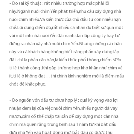
- Do sai kỹ thuật : rất nhiều trường hợp mắc phải lỗi
này.Ngành nuôi chim Yến phát triển,nhu cầu xây dựng nhà
nuôi chim nhiều.Và kiến thức của chủ đầu tư còn nhiều hạn
chế.Lợi dụng điểm đó,rất nhiều cá nhân dù biết sơ qua một
vài mô hình nhà nuôi Yến đã mạnh dạn lập công ty hay tự
đứng ra nhận xây nhà nuôi chim Yến.Nhưng những cá nhân
này và cả khách hàng không biết rằng phần xây dựng lắp
đặt chỉ là phần căn bản,là kiến thức phổ thông,chiếm 50%
tỉ lệ thành công .Khi gặp trường hợp khó khăn như chim về
ít,tỉ lệ ở không đạt…thì chính kinh nghiệm mới là điểm mấu
chốt để khắc phục.
- Do nguồn vốn đầu tư chưa hợp lý : quá kỳ vọng vào lợi
nhuận đem lại của việc nuôi chim Yến,nhiều người đã vay
mượn,cầm cố thế chấp tài sản để xây dựng một căn nhà
chim mà quên rằng trung bình sau 1 năm từ khi bắt đầu
đưa nhà Yến vào hoạt động mới bắt đầu có được thu