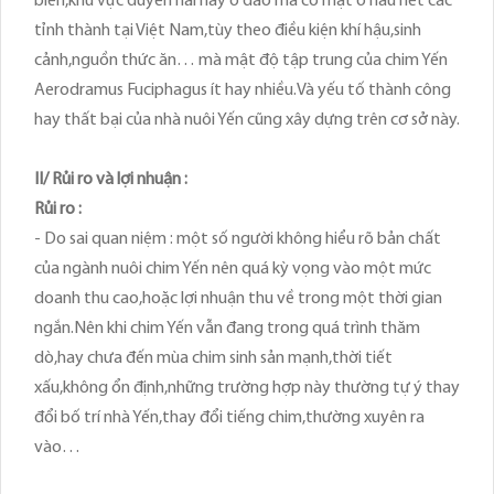
biển,khu vực duyên hải hay ở đảo mà có mặt ở hầu hết các
tỉnh thành tại Việt Nam,tùy theo điều kiện khí hậu,sinh
cảnh,nguồn thức ăn… mà mật độ tập trung của chim Yến
Aerodramus Fuciphagus ít hay nhiều.Và yếu tố thành công
hay thất bại của nhà nuôi Yến cũng xây dựng trên cơ sở này.
II/ Rủi ro và lợi nhuận :
Rủi ro :
- Do sai quan niệm : một số người không hiểu rõ bản chất
của ngành nuôi chim Yến nên quá kỳ vọng vào một mức
doanh thu cao,hoặc lợi nhuận thu về trong một thời gian
ngắn.Nên khi chim Yến vẫn đang trong quá trình thăm
dò,hay chưa đến mùa chim sinh sản mạnh,thời tiết
xấu,không ổn định,những trường hợp này thường tự ý thay
đổi bố trí nhà Yến,thay đổi tiếng chim,thường xuyên ra
vào…