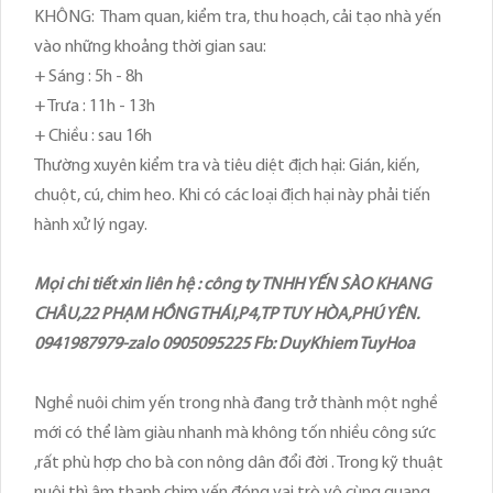
KHÔNG: Tham quan, kiểm tra, thu hoạch, cải tạo nhà yến
vào những khoảng thời gian sau:
+ Sáng : 5h - 8h
+ Trưa : 11h - 13h
+ Chiều : sau 16h
Thường xuyên kiểm tra và tiêu diệt địch hại: Gián, kiến,
chuột, cú, chim heo. Khi có các loại địch hại này phải tiến
hành xử lý ngay.
Mọi chi tiết xin liên hệ : công ty TNHH YẾN SÀO KHANG
CHÂU,22 PHẠM HỒNG THÁI,P4,TP TUY HÒA,PHÚ YÊN.
0941987979-zalo 0905095225 Fb: DuyKhiem TuyHoa
Nghề nuôi chim yến trong nhà đang trở thành một nghề
mới có thể làm giàu nhanh mà không tốn nhiều công sức
,rất phù hợp cho bà con nông dân đổi đời . Trong kỹ thuật
nuôi thì âm thanh chim yến đóng vai trò vô cùng quang