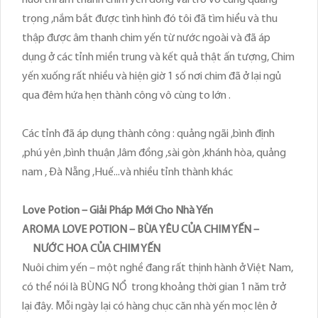
trọng ,nắm bắt được tình hình đó tôi đã tìm hiểu và thu
thập được âm thanh chim yến từ nước ngoài và đã áp
dụng ở các tỉnh miền trung và kết quả thật ấn tượng, Chim
yến xuống rất nhiều và hiện giờ 1 số nơi chim đã ở lại ngủ
qua đêm hứa hẹn thành công vô cùng to lớn .
Các tỉnh đã áp dụng thành công : quảng ngãi ,bình định
,phú yên ,bình thuận ,lâm đồng ,sài gòn ,khánh hòa, quảng
nam , Đà Nẵng ,Huế...và nhiều tỉnh thành khác
Love Potion – Giải Pháp Mới Cho Nhà Yến
AROMA LOVE POTION – BÙA YÊU CỦA CHIM YẾN –
NƯỚC HOA CỦA CHIM YẾN
Nuôi chim yến – một nghề đang rất thịnh hành ở Việt Nam,
có thể nói là BÙNG NỔ trong khoảng thời gian 1 năm trở
lại đây. Mỗi ngày lại có hàng chục căn nhà yến mọc lên ở