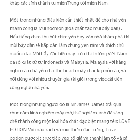
khắp các tỉnh thành từ miền Trung tới miền Nam.
Một trong những điều kiện cần thiết nhất để cho nhà yến
thành công là Mùi hocmôn (hóa chất tạo mùi bầy đàn) .
Nếu tiếng chim thu hút chim yến bay vào nhà khám phá thì
mùi bầy đàn sẽ hấp dẫn, làm chúng yên tâm và thích thú
muốn ở lại. Mùi bầy đàn hiện nay trên thị trường Việt Nam
đa số xuất xứ từ Indonesia và Malaysia. Malaysia với hàng
nghìn căn nhà yến cho thu hoạch mấy chục kg mỗi căn, và
nổi tiếng với nhiều chuyên gia tài giỏi trong việc cải tiến
công nghệ nhà yến.
Một trong những người đó là Mr James .James trải qua
chục năm kinh nghiệm mày mò,thử nghiệm, anh đã sáng
chế thành công một loại hóa chất đặc biệt mang tên: LOVE
POTION. Với màu xanh và mùi thơm đặc trưng, Love
potion được xịt trực tiếp vào tổ giả và thanh làm tổ và cả