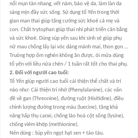
nổi mụn tàn nhang, vết nám, bảo vệ da, làm làn da
sáng mịn đầy sức sống. Sử dụng tổ Yến trong thời
gian man thai giúp tăng cường sức khoẻ cả mẹ và
con. Chất trytophan giúp thai nhi phát triển cân bằng
và sức khoẻ. Dùng súp yến sau khi sinh sẽ giúp phụ
nữ mau chống lấy lại vóc dáng mảnh mai, thon gọn …
Truòng hợp ốm nghén không ăn được, ói mửa dùng
tổ yến với liều nửa chén / 1 tuần rất tốt cho thai phụ.
2. Đối với người cao tuổi:
Tổ Yến giúp người cao tuổi cải thiện thể chất và trí
não như: Cải thiện trí nhớ (Phenylalanine), các vấn
đề về gan (Threonine), đường ruột (Hisitidine), điều
chỉnh lượng đường trong máu (luecine), tăng khả
năng hấp thụ canxi, chống lão hoá cột sống (lysine),
chống viêm khớp (methionine).
Nên dùng : Súp yến ngọt hạt sen + táo tàu.