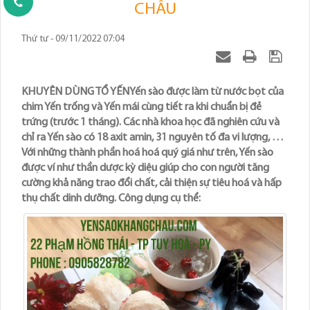
CHÂU
Thứ tư - 09/11/2022 07:04
KHUYÊN DÙNG TỔ YẾNYến sào được làm từ nước bọt của
chim Yến trống và Yến mái cùng tiết ra khi chuẩn bị đẻ
trứng (trước 1 tháng). Các nhà khoa học đã nghiên cứu và
chỉ ra Yến sào có 18 axit amin, 31 nguyên tố đa vi lượng, …
Với những thành phần hoá hoá quý giá như trên, Yến sào
được ví như thần dược kỳ diệu giúp cho con người tăng
cường khả năng trao đổi chất, cải thiện sự tiêu hoá và hấp
thụ chất dinh dưỡng. Công dụng cụ thể: