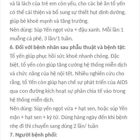
và lá lách của trẻ em còn yếu, cho các bé ăn tổ yến
có thể cải thiện và bổ sung sự thiết hụt dinh dưỡng,
giúp bé khoẻ mạnh và tăng trưởng.
Nên dùng: Súp Yến ngọt vừa + đậu xanh. Mỗi lần 1
muỗng cà phê, 3 lần/1 tuần.
6. Đối với bệnh nhân sau phẫu thuật và bệnh tật:
Tổ yến giúp phục hồi sức khoẻ nhanh chóng. Đặc
biệt, tổ yến còn giúp tăng cường hệ thống miễn dịch
và chức năng của hệ nội tết. Nhiều nghiên cứu cho
rằng, tổ Yến còn giúp hạn chế sự phát triển của AIDS
qua con đường kích hoạt sự phân chia tế vào trong
hệ thống miễn dịch.
Nên dùng: Súp yến ngọt vừa + hạt sen, hoặc súp Yến
mặn + hạt sen + kỷ tử. Dùng hàng ngày đến khi bệnh
nhẹ đi thì chuyển sang dùng 2 lần/ tuần
7. Người bệnh phổi: