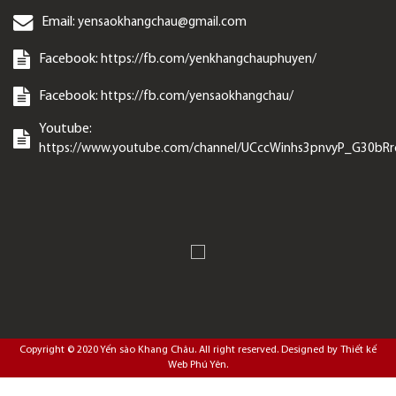
Email:
yensaokhangchau@gmail.com
Facebook:
https://fb.com/yenkhangchauphuyen/
Facebook:
https://fb.com/yensaokhangchau/
Youtube:
https://www.youtube.com/channel/UCccWinhs3pnvyP_G30bR
Copyright © 2020
Yến sào Khang Châu
. All right reserved. Designed by
Thiết kế
Web Phú Yên
.