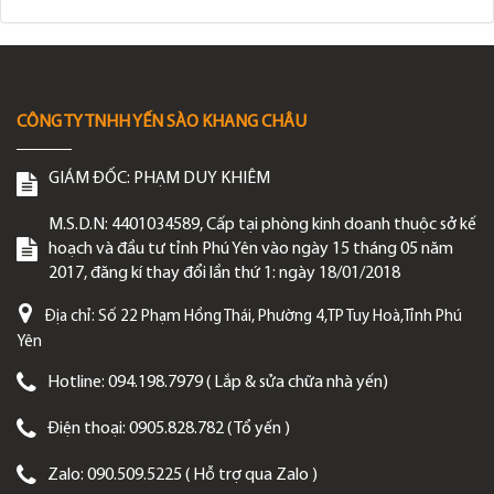
CÔNG TY TNHH YẾN SÀO KHANG CHÂU
GIÁM ĐỐC:
PHẠM DUY KHIÊM
M.S.D.N: 4401034589, Cấp tại phòng kinh doanh thuộc sở kế
hoạch và đầu tư tỉnh Phú Yên vào ngày 15 tháng 05 năm
2017, đăng kí thay đổi lần thứ 1: ngày 18/01/2018
Địa chỉ:
Số 22 Phạm Hồng Thái, Phường 4,TP Tuy Hoà,Tỉnh Phú
Yên
Hotline:
094.198.7979 ( Lắp & sửa chữa nhà yến)
Điện thoại:
0905.828.782 ( Tổ yến )
Zalo:
090.509.5225 ( Hỗ trợ qua Zalo )