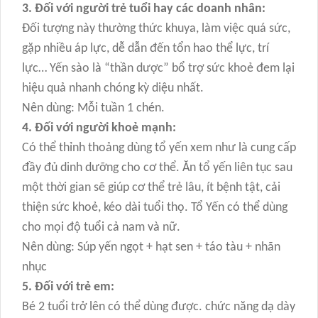
3. Đối với người trẻ tuổi hay các doanh nhân:
Đối tượng này thường thức khuya, làm việc quá sức,
gặp nhiều áp lực, dễ dẫn đến tổn hao thể lực, trí
lực… Yến sào là “thần dược” bổ trợ sức khoẻ đem lại
hiệu quả nhanh chóng kỳ diệu nhất.
Nên dùng: Mỗi tuần 1 chén.
4. Đối với người khoẻ mạnh:
Có thể thỉnh thoảng dùng tổ yến xem như là cung cấp
đầy đủ dinh dưỡng cho cơ thể. Ăn tổ yến liên tục sau
một thời gian sẽ giúp cơ thể trẻ lâu, ít bệnh tật, cải
thiện sức khoẻ, kéo dài tuổi thọ. Tổ Yến có thể dùng
cho mọi độ tuổi cả nam và nữ.
Nên dùng: Súp yến ngọt + hạt sen + táo tàu + nhãn
nhục
5. Đối với trẻ em:
Bé 2 tuổi trở lên có thể dùng được. chức năng dạ dày