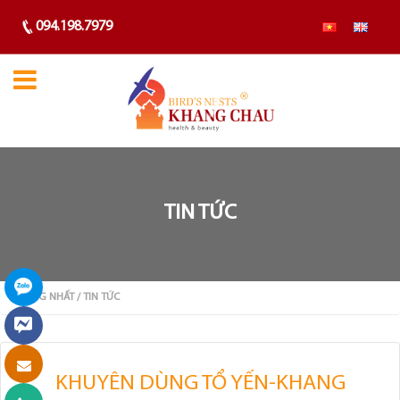
094.198.7979
TIN TỨC
TRANG NHẤT
/ TIN TỨC
KHUYÊN DÙNG TỔ YẾN-KHANG