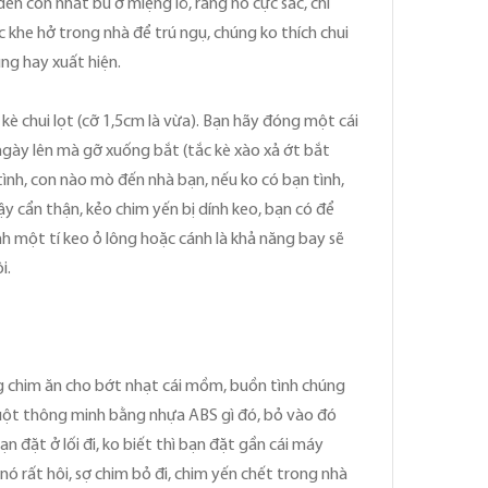
ến còn nhát bu ở miệng lỗ, răng nó cực sắc, chỉ
 khe hở trong nhà để trú ngụ, chúng ko thích chui
ng hay xuất hiện.
 kè chui lọt (cỡ 1,5cm là vừa). Bạn hãy đóng một cái
 ngày lên mà gỡ xuống bắt (tắc kè xào xả ớt bắt
ình, con nào mò đến nhà bạn, nếu ko có bạn tình,
ậy cẩn thận, kẻo chim yến bị dính keo, bạn có để
nh một tí keo ỏ lông hoặc cánh là khả năng bay sẽ
i.
ứng chim ăn cho bớt nhạt cái mồm, buồn tình chúng
chuột thông minh bằng nhựa ABS gì đó, bỏ vào đó
 đặt ở lối đi, ko biết thì bạn đặt gần cái máy
nó rất hôi, sợ chim bỏ đi, chim yến chết trong nhà