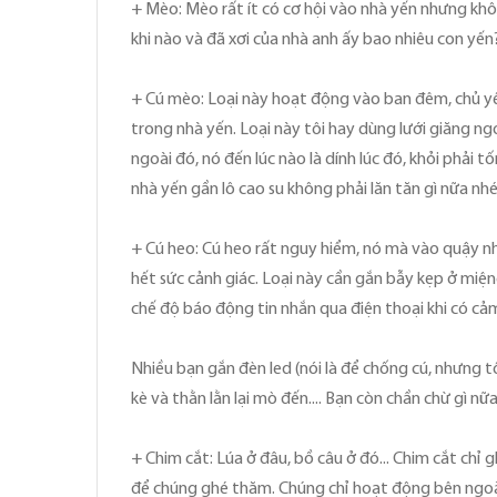
+ Mèo: Mèo rất ít có cơ hội vào nhà yến nhưng khô
khi nào và đã xơi của nhà anh ấy bao nhiêu con yến?.
+ Cú mèo: Loại này hoạt động vào ban đêm, chủ yếu
trong nhà yến. Loại này tôi hay dùng lưới giăng ngo
ngoài đó, nó đến lúc nào là dính lúc đó, khỏi phải 
nhà yến gần lô cao su không phải lăn tăn gì nữa nhé
+ Cú heo: Cú heo rất nguy hiểm, nó mà vào quậy nh
hết sức cảnh giác. Loại này cần gắn bẫy kẹp ở miệ
chế độ báo động tin nhắn qua điện thoại khi có cả
Nhiều bạn gắn đèn led (nói là để chống cú, nhưng t
kè và thằn lằn lại mò đến.... Bạn còn chần chừ gì nữ
+ Chim cắt: Lúa ở đâu, bồ câu ở đó... Chim cắt chỉ 
để chúng ghé thăm. Chúng chỉ hoạt động bên ngoài