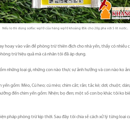
Nếu lo thì dùng solfac wp10 của hãng wp10 khoảng 85k cho 20g pha với 5 lít nước..
ay hoay vào vấn đề phòng trừ thiên địch cho nhà yến, thấy có nhiều c
p phòng trừ hiệu quả mà cá nhân tôi đã áp dụng.
n gồm những loại gì, những con nào thực sự ảnh hưởng và con nào ko ả
im yến gồm: Mèo, Cú heo; cú mèo; chim cắt; rắn; tắc kè; dơi; chuột; dán;
ưởng đến chim yến gồm: Nhện; bọ đen; một số con bọ khác tôi ko bi
biện pháp phòng trừ kịp thời. Sau đây tôi chia sẻ cách xử lý từng loại c