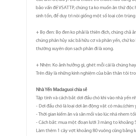
bảo vấn đề VSATTP, chúng ta ko muốn ăn thứ độc hạ
sinh tồn, để duy trì nòi giống một số loại côn trùn
+ Bọ đen: Bọ đen ko phải là thiên địch, chúng chả ả
chúng phân hủy xác bã hữu cơ và phân yến, chứ ko b
thường xuyên dọn sạch phân đi là xong.
+ Nhện: Ko ảnh hưởng gì, ghét mỗi cái là chúng ha
Trên đây là những kinh nghiệm của bản thân tôi tro
‎Nhà Yến Madaguoi chia sẻ
Tập tính và cách bắt dơi đầu chó khi vào nhà yến n
- Dơi đầu chó là loại dơi ăn động vật có máu.(chim 
- Thời gian kiếm ăn và săn mồi vào lúc nhá nhem tố
- Cách bắt: mua một đoạn lưới 3 màng to khoảng 5 đ
Làm thêm 1 cây vợt khoảng 80 vuông cũng bằng lưới