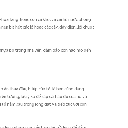
hoai lang, hoặc con cá khô, và cái hũ nước phòng
n bịt hết các lỗ hoặc các cây, dây điện...lối chuột
ĩa nhựa bỏ trong nhà yến, đảm bảo con nào mò đến
o ăn thua đâu, bí kíp của tôi là bạn cũng dùng
n tường, lưu ý ko để sập cái hào đó của nó và
g tổ nằm sâu trong lòng đất và tiếp xúc với con
lạm dụng nhiều quá, cần hạn chế sử dụng để đảm