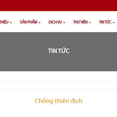
 THIỆU
SẢN PHẨM
DỊCH VỤ
THƯ VIỆN
TIN TỨC
TIN TỨC
Chống thiên địch