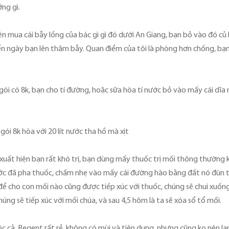
ởng gì.
 mua cái bẫy lồng của bác gì gì đó dưới An Giang, bạn bỏ vào đó củ k
 ngày bạn lên thăm bẫy. Quan điểm của tôi là phòng hơn chống, bạn nê
 gói có 8k, bạn cho tí đường, hoặc sữa hòa tí nước bỏ vào mấy cái d
ói 8k hòa với 20 lít nước tha hồ mà xịt
 xuất hiện bạn rất khó trị, bạn dùng mấy thuốc trị mối thông thường k
ớc đã pha thuốc, chấm nhẹ vào mấy cái đường hào bằng đất nó đùn trê
 để cho con mối nào cũng được tiếp xúc với thuốc, chúng sẽ chui xuốn
húng sẽ tiếp xúc với mối chúa, và sau 4,5 hôm là ta sẽ xóa sổ tổ mối.
độc cả, Regent rất rẻ, không có mùi và tiện dụng, nhưng cũng ko nên 