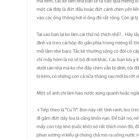
mà xem, tắc kè đến nhà bạn sẽ ra vào qua miệng lỗ 
một cái đớp là đứt đầu hoặc đứt cánh chim yến liề
vào các ống thông hơi vì ống đó rất rộng. Còn gì l
Tại sao bạn lại ko làm cái thứ nó thích nhẻ?... Hãy
đinh và treo cái hộp đó gần phía trong miệng lỗ th
mồi lắm nhé bạn). Tắc kè thường sống có đôi có cặp
chỉ mấy hôm là nó sẽ bỏ đi nơi khác. Các bạn lưu ý 
dưới sàn nhà mà ko che đậy chim vẫn bị dính, tôi đ
bị kém, có những con cả nửa tháng sau mới bị rớt xu
Một số anh chị làm hào nước xung quanh hoặc ngăn
+ Tiếp theo là "Cu Tí": Bọn này rất tinh ranh, leo
đi gặm đứt dây loa là cũng khốn nạn. Để bắt nó, n
mấy con tép khô (ruốc khô) nó rất thích món đó, đả
phun sương vì kiểu gì chúng chả mò ra uống nước và