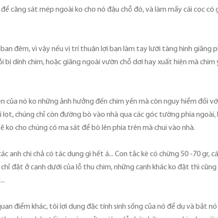
để căng sát mép ngoài ko cho nó đậu chỗ đó, và làm mấy cái cọc có g
ban đêm, vì vậy nếu vị trí thuận lợi bạn làm tay lưới tàng hình giăng p
 bị dính chim, hoặc giăng ngoài vườn chỗ dơi hay xuất hiện mà chim y
hiện của nó ko những ảnh hưởng đến chim yến mà còn nguy hiểm đối với
ui lọt, chúng chỉ còn đường bò vào nhà qua các góc tường phía ngoài,
ẽ ko cho chúng có ma sát để bò lên phía trên mà chui vào nhà.
các anh chị chả có tác dụng gì hết á... Con tắc kè có chừng 50 -70 gr
hị chỉ đặt ở cạnh dưới của lỗ thu chim, những cạnh khác ko đặt thì cũ
..
 quan điểm khác, tôi lợi dụng đặc tính sinh sống của nó để dụ và bắt n