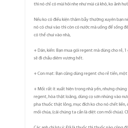
thì nó chỉ có mùi hôi nhẹ như mùi cá khô, ko ảnh hư
Nếu ko có điều kiện thăm bẫy thường xuyên bạn nên
nó có chui vào thì còn có nước mà uống để sống đến
có thể chui vào nhà,
+ Dán, kiến: Bạn mua gói regent mà dùng cho rẻ, 1
sẽ đi chầu diêm vương hết.
+ Con mạt: Bạn cũng dùng regent cho rẻ tiền, một g
+ Mối: rất ít xuất hiện trong nhà yến, nhưng chúng
regent, hòa thật loãng, dùng cọ sơn nhúng vào nư
pha thuốc thật lỏng, mục đích ko cho nó chết liền,
mối chúa, (cái chúng ta cần là diệt con mối chúa). C
Các anh chị lưu ý: Đã là thuốc thì thuốc nào cũng 