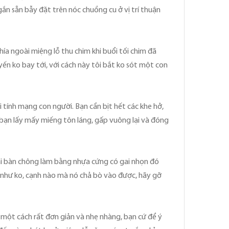
ắn sẵn bẫy đặt trên nóc chuồng cu ở vị trí thuận
hía ngoài miệng lỗ thu chim khi buổi tối chim đã
ến ko bay tới, với cách này tôi bắt ko sót một con
 tính mạng con người. Bạn cần bịt hết các khe hở,
 bạn lấy mấy miếng tôn láng, gấp vuông lại và đóng
, cái bàn chông làm bằng nhựa cứng có gai nhọn đó
ng như ko, cạnh nào mà nó chả bò vào được, hãy gỡ
ó một cách rất đơn giản và nhẹ nhàng, bạn cứ để ý