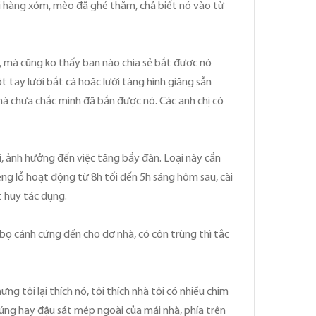
với hàng xóm, mèo đã ghé thăm, chả biết nó vào từ
, mà cũng ko thấy bạn nào chia sẻ bắt được nó
t tay lưới bắt cá hoặc lưới tàng hình giăng sẵn
n mà chưa chắc mình đã bắn được nó. Các anh chị có
i, ảnh hưởng đến việc tăng bầy đàn. Loại này cần
ng lỗ hoạt động từ 8h tối đến 5h sáng hôm sau, cài
t huy tác dụng.
à bọ cánh cứng đến cho dơ nhà, có côn trùng thì tắc
g tôi lại thích nó, tôi thích nhà tôi có nhiều chim
ng hay đậu sát mép ngoài của mái nhà, phía trên