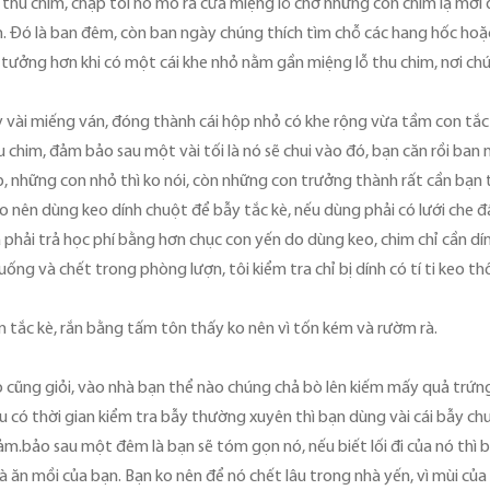
thu chim, chập tối nó mò ra cửa miệng lỗ chờ những con chim lạ mới đ
n. Đó là ban đêm, còn ban ngày chúng thích tìm chỗ các hang hốc hoặc
ý tưởng hơn khi có một cái khe nhỏ nằm gần miệng lỗ thu chim, nơi chú
 lấy vài miếng ván, đóng thành cái hộp nhỏ có khe rộng vừa tầm con tắc
u chim, đảm bảo sau một vài tối là nó sẽ chui vào đó, bạn căn rồi ban
, những con nhỏ thì ko nói, còn những con trưởng thành rất cần bạn t
ko nên dùng keo dính chuột để bẫy tắc kè, nếu dùng phải có lưới che đ
ã phải trả học phí bằng hơn chục con yến do dùng keo, chim chỉ cần dí
ống và chết trong phòng lượn, tôi kiểm tra chỉ bị dính có tí ti keo thô
 tắc kè, rắn bằng tấm tôn thấy ko nên vì tốn kém và rườm rà.
 trèo cũng giỏi, vào nhà bạn thể nào chúng chả bò lên kiếm mấy quả tr
ếu có thời gian kiểm tra bẫy thường xuyên thì bạn dùng vài cái bẫy 
m.bảo sau một đêm là bạn sẽ tóm gọn nó, nếu biết lối đi của nó thì bạn
 ăn mồi của bạn. Bạn ko nên để nó chết lâu trong nhà yến, vì mùi của 