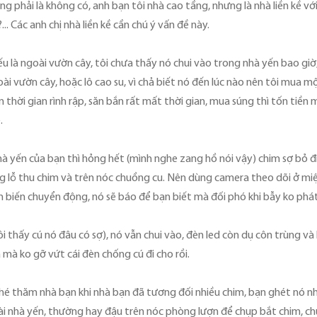
ng phải là không có, anh bạn tôi nhà cao tầng, nhưng là nhà liền kề 
.. Các anh chị nhà liền kề cần chú ý vấn đề này.
 là ngoài vườn cây, tôi chưa thấy nó chui vào trong nhà yến bao giờ
ài vườn cây, hoặc lô cao su, vì chả biết nó đến lúc nào nên tôi mua mộ
tốn thời gian rình rập, săn bắn rất mất thời gian, mua súng thì tốn tiề
.
à yến của bạn thì hỏng hết (mình nghe zang hồ nói vậy) chim sợ bỏ đ
ng lỗ thu chim và trên nóc chuồng cu. Nên dùng camera theo dõi ở miệ
m biến chuyển động, nó sẽ báo để bạn biết mà đối phó khi bẫy ko phá
ôi thấy cú nó đâu có sợ), nó vẫn chui vào, đèn led còn dụ côn trùng v
a mà ko gỡ vứt cái đèn chống cú đi cho rồi.
ghé thăm nhà bạn khi nhà bạn đã tương đối nhiều chim, bạn ghét nó nhưn
 nhà yến, thường hay đậu trên nóc phòng lượn để chụp bắt chim, chú