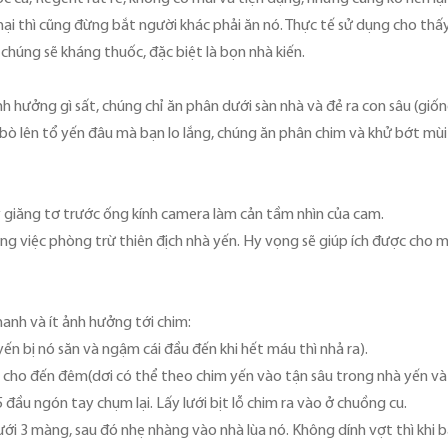
i thì cũng đừng bắt người khác phải ăn nó. Thực tế sử dụng cho thấ
g chúng sẽ kháng thuốc, đặc biệt là bọn nhà kiến.
nh hưởng gì sất, chúng chỉ ăn phân dưới sàn nhà và đẻ ra con sâu (giốn
ò lên tổ yến đâu mà bạn lo lắng, chúng ăn phân chim và khử bớt mùi 
y giăng tơ trước ống kính camera làm cản tầm nhìn của cam.
ng việc phòng trừ thiên địch nhà yến. Hy vọng sẽ giúp ích được cho mộ
hanh và ít ảnh hưởng tới chim:
yến bị nó săn và ngậm cái đầu đến khi hết máu thì nhả ra).
i cho đến đêm(dơi có thể theo chim yến vào tận sâu trong nhà yến và 
ầu ngón tay chụm lại. Lấy lưới bịt lỗ chim ra vào ở chuồng cu.
 3 màng, sau đó nhẹ nhàng vào nhà lùa nó. Không dính vợt thì khi ba