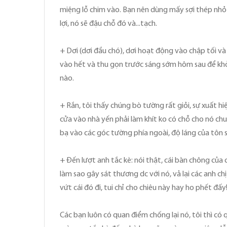
miệng lỗ chim vào. Bạn nên dùng mấy sợi thép nhỏ 
lợi, nó sẽ đậu chỗ đó và...tạch.
+ Dơi (dơi đầu chó), dơi hoạt động vào chập tối và 
vào hết và thu gọn trước sáng sớm hôm sau để khỏi
nào.
+ Rắn, tôi thấy chúng bò tường rất giỏi, sự xuất 
cửa vào nhà yến phải làm khít ko có chỗ cho nó ch
bạ vào các góc tường phía ngoài, độ láng của tôn s
+ Đến lượt anh tắc kè: nói thật, cái bàn chông của 
làm sao gây sát thương dc với nó, vả lại các anh c
vứt cái đó đi, tui chỉ cho chiêu này hay ho phết đấy!.
Các bạn luôn có quan điểm chống lại nó, tôi thì có