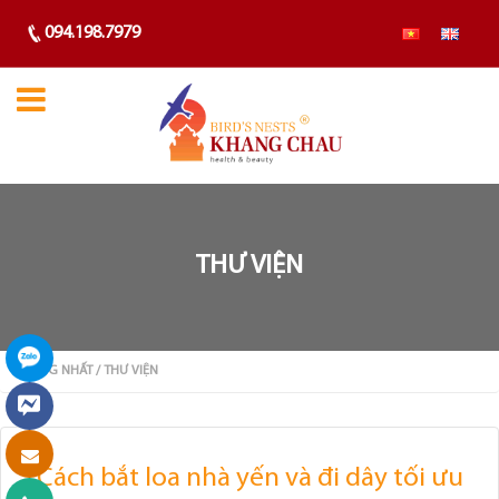
094.198.7979
THƯ VIỆN
TRANG NHẤT
/ THƯ VIỆN
Cách bắt loa nhà yến và đi dây tối ưu