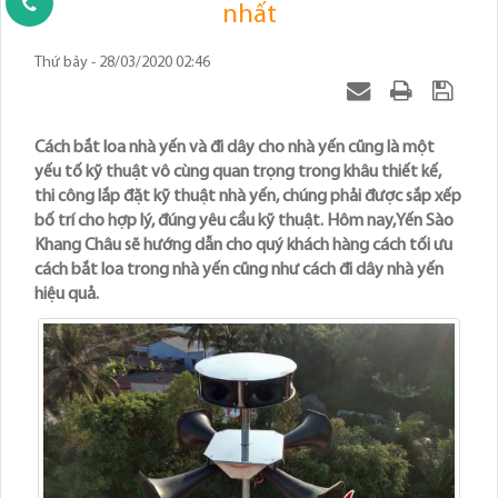
nhất
Thứ bảy - 28/03/2020 02:46
Cách bắt loa nhà yến và đi dây cho nhà yến cũng là một
yếu tố kỹ thuật vô cùng quan trọng trong khâu thiết kế,
thi công lắp đặt kỹ thuật nhà yến, chúng phải được sắp xếp
bố trí cho hợp lý, đúng yêu cầu kỹ thuật. Hôm nay,Yến Sào
Khang Châu sẽ hướng dẫn cho quý khách hàng cách tối ưu
cách bắt loa trong nhà yến cũng như cách đi dây nhà yến
hiệu quả.