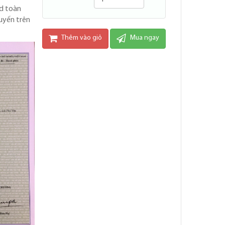
d toàn
uyến trên
Thêm vào giỏ
Mua ngay