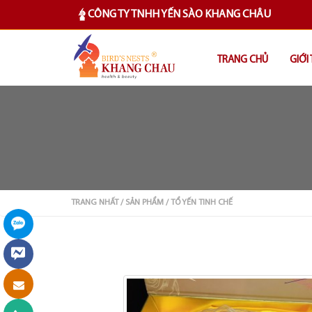
CÔNG TY TNHH YẾN SÀO KHANG CHÂU
TRANG CHỦ
GIỚI
TRANG NHẤT
/ SẢN PHẨM
/ TỔ YẾN TINH CHẾ