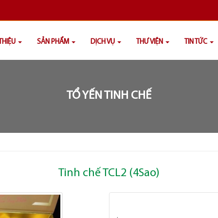
 THIỆU
SẢN PHẨM
DỊCH VỤ
THƯ VIỆN
TIN TỨC
TỔ YẾN TINH CHẾ
Tinh chế TCL2 (4Sao)
.