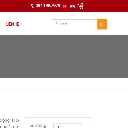
094.198.7979
LIÊN HỆ
 động 110-
Số lượng
rộng 4 mô-