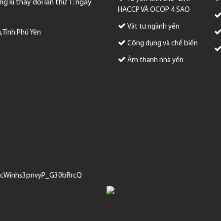
g kí thay đổi lần thứ 1: ngày
HACCP VÀ OCOP 4 SAO
Vật tư ngành yến
,Tỉnh Phú Yên
Công dụng và chế biến
Âm thanh nhà yến
CccWinhs3pnvyP_G30bRrcQ