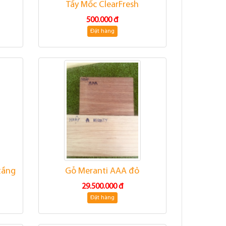
Tẩy Mốc ClearFresh
500.000 đ
Đặt hàng
tầng
Gỗ Meranti AAA đỏ
29.500.000 đ
Đặt hàng