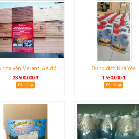
 nhà yến Meranti AA đỏ
Dung dịch Nhà Yến
28.500.000 đ
1.550.000 đ
Đặt hàng
Đặt hàng