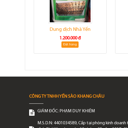
Dung dịch Nhà Yến
1.200.000 đ
Đặt hàng
CÔNG TY TNHH YẾN SÀO KHANG CHÂU
GIÁM ĐỐC:
PHẠM DUY KHIÊM
M.S.D.N: 4401034589, Cấp tại phòng kinh doanh 