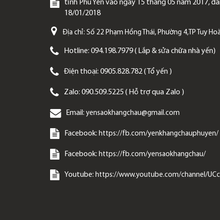
tỉnh Phú Yên vào ngày 15 tháng 05 năm 2017, đăn
18/01/2018
Địa chỉ:
Số 22 Phạm Hồng Thái, Phường 4,TP Tuy Hoà
Hotline:
094.198.7979 ( Lắp & sửa chữa nhà yến)
Điện thoại:
0905.828.782 ( Tổ yến )
Zalo:
090.509.5225 ( Hỗ trợ qua Zalo )
Email:
yensaokhangchau@gmail.com
Facebook:
https://fb.com/yenkhangchauphuyen/
Facebook:
https://fb.com/yensaokhangchau/
Youtube:
https://www.youtube.com/channel/U