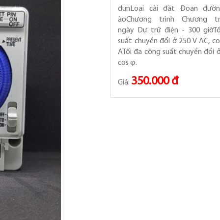
đunLoại cài đặt Đoạn đườ
àoChương trình Chương tr
ngày Dự trữ điện - 300 giờT
suất chuyển đổi ở 250 V AC, co
ATối đa công suất chuyển đổi ở
cos φ.
350.000 đ
Giá: