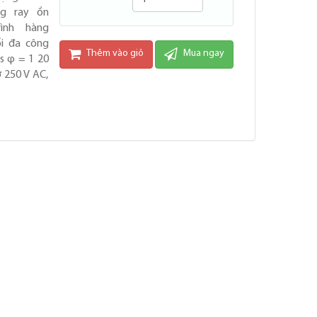
ng ray ồn
ình hàng
ối đa công
Thêm vào giỏ
Mua ngay
s φ = 1 20
 250 V AC,