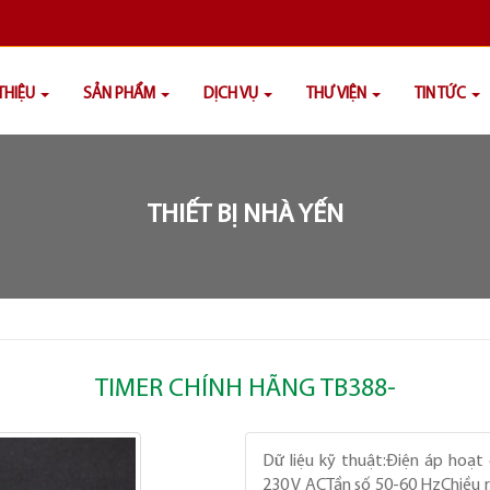
 THIỆU
SẢN PHẨM
DỊCH VỤ
THƯ VIỆN
TIN TỨC
THIẾT BỊ NHÀ YẾN
TIMER CHÍNH HÃNG TB388-
Dữ liệu kỹ thuật:Điện áp hoạt
230 V ACTần số 50-60 HzChiều 