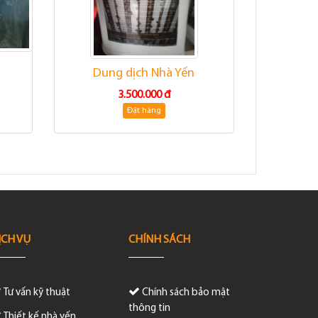
Dung dịch Nhà Yến
3.500.000 đ
Đặt hàng
ỊCH VỤ
CHÍNH SÁCH
Tư vấn kỹ thuật
Chính sách bảo mật
thông tin
Thiết kế nhà yến