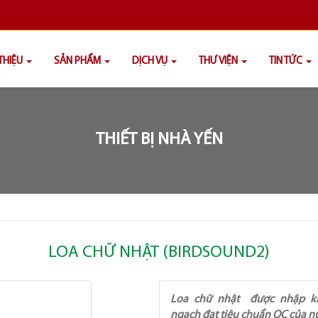
 THIỆU
SẢN PHẨM
DỊCH VỤ
THƯ VIỆN
TIN TỨC
THIẾT BỊ NHÀ YẾN
LOA CHỮ NHẬT (BIRDSOUND2)
Loa chữ nhật được nhập k
ngạch đạt tiêu chuẩn QC của n