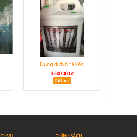
Dung dịch Nhà Yến
3.500.000 đ
Đặt hàng
ỊCH VỤ
CHÍNH SÁCH