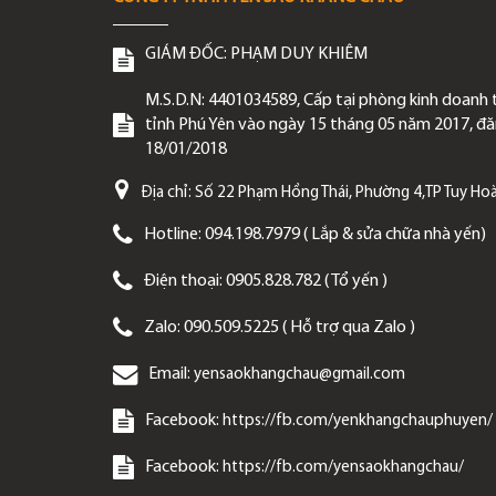
GIÁM ĐỐC:
PHẠM DUY KHIÊM
M.S.D.N: 4401034589, Cấp tại phòng kinh doanh 
tỉnh Phú Yên vào ngày 15 tháng 05 năm 2017, đăn
18/01/2018
Địa chỉ:
Số 22 Phạm Hồng Thái, Phường 4,TP Tuy Hoà
Hotline:
094.198.7979 ( Lắp & sửa chữa nhà yến)
Điện thoại:
0905.828.782 ( Tổ yến )
Zalo:
090.509.5225 ( Hỗ trợ qua Zalo )
Email:
yensaokhangchau@gmail.com
Facebook:
https://fb.com/yenkhangchauphuyen/
Facebook:
https://fb.com/yensaokhangchau/