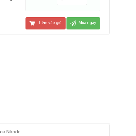
Thêm vào giỏ
Mua ngay
loa Nikodo.