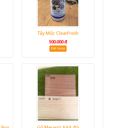
Tẩy Mốc ClearFresh
500.000 đ
Đặt hàng
tầng
Gỗ Meranti AAA đỏ