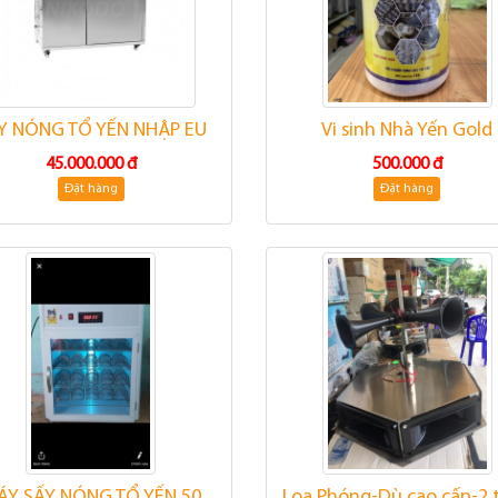
Y NÓNG TỔ YẾN NHẬP EU
Vi sinh Nhà Yến Gold
45.000.000 đ
500.000 đ
Đặt hàng
Đặt hàng
ÁY SẤY NÓNG TỔ YẾN 50
Loa Phóng-Dù cao cấp-2 