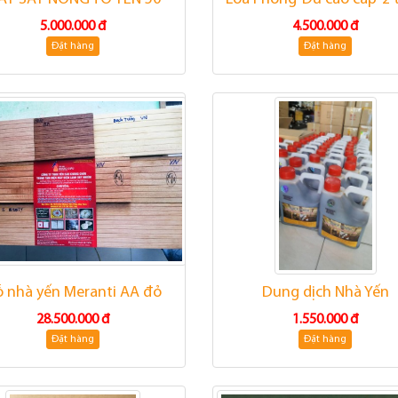
5.000.000 đ
4.500.000 đ
Đặt hàng
Đặt hàng
 nhà yến Meranti AA đỏ
Dung dịch Nhà Yến
28.500.000 đ
1.550.000 đ
Đặt hàng
Đặt hàng