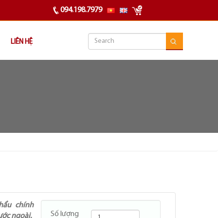
094.198.7979
LIÊN HỆ
hẩu chính
Số lượng
ước ngoài.