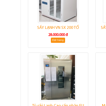
SẤY LẠNH VN SX 200 TỔ
SẤ
28.000.000 đ
Đặt hàng
Tủ sấý Lạnh Cao cấp nhập EU
M