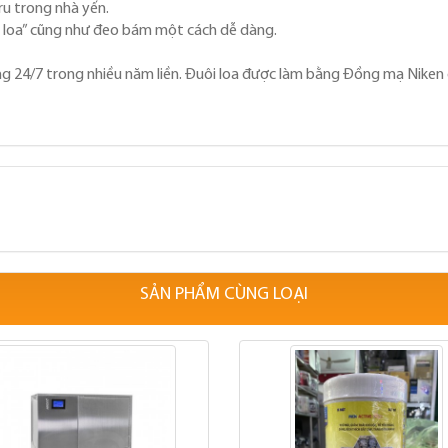
ru trong nhà yến.
đá loa” cũng như đeo bám một cách dễ dàng.
g 24/7 trong nhiều năm liền. Đuôi loa được làm bằng Đồng mạ Niken 
SẢN PHẨM CÙNG LOẠI